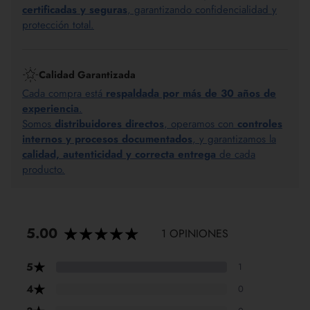
certificadas y seguras
, garantizando confidencialidad y
protección total.
Calidad Garantizada
Cada compra está
respaldada por más de 30 años de
experiencia
.
Somos
distribuidores directos
, operamos con
controles
internos y procesos documentados
, y garantizamos la
calidad, autenticidad y correcta entrega
de cada
producto.
5.00
1 OPINIONES
★
5
1
★
4
0