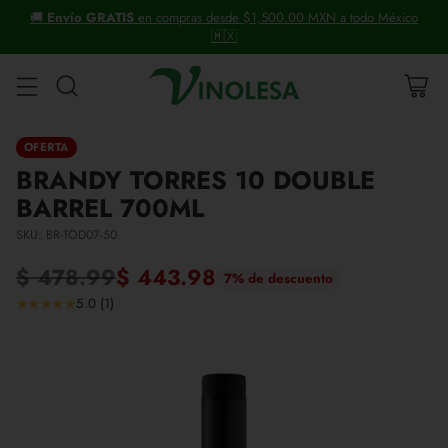
+30 años distribuyendo vinos y licores.
OFERTA
BRANDY TORRES 10 DOUBLE
BARREL 700ML
SKU: BR-TOD07-50
$ 478.99
$ 443.98
7% de descuento
Precio
5.0
(
1
)
habitual