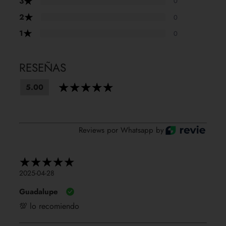
★
3
0
★
2
0
★
1
0
RESEÑAS
5.00
Reviews por Whatsapp by
2025-04-28
Guadalupe
💯 lo recomiendo