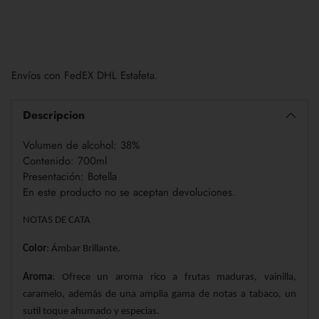
Añadir
un
Envíos con FedEX DHL Estafeta.
producto
a
la
Descripcion
cesta
Volumen de alcohol: 38%
Contenido: 700ml
Presentación: Botella
En este producto no se aceptan devoluciones.
NOTAS DE CATA
Color
: Ámbar Brillante.
Aroma
: Ofrece un aroma rico a frutas maduras, vainilla,
caramelo, además de una amplia gama de notas a tabaco, un
sutil toque ahumado y especias.