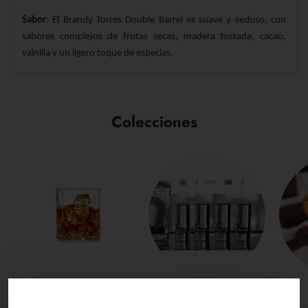
Sabor
: El Brandy Torres Double Barrel es suave y sedoso, con
sabores complejos de frutas secas, madera tostada, cacao,
vainilla y un ligero toque de especias.
Colecciones
Whisky
(118)
Tequila
(214)