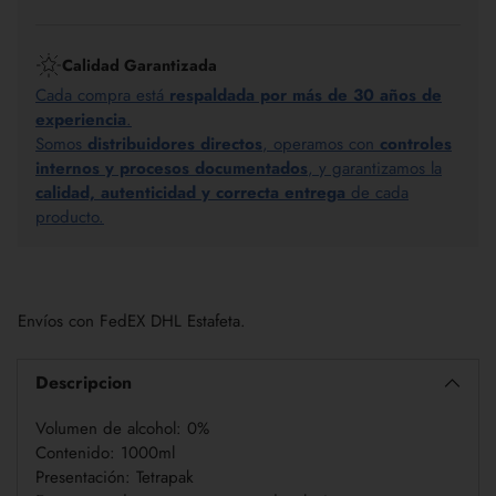
Calidad Garantizada
Cada compra está
respaldada por más de 30 años de
experiencia
.
Somos
distribuidores directos
, operamos con
controles
internos y procesos documentados
, y garantizamos la
calidad, autenticidad y correcta entrega
de cada
producto.
Añadir
un
Envíos con FedEX DHL Estafeta.
producto
a
la
Descripcion
cesta
Volumen de alcohol: 0%
Contenido: 1000ml
Presentación: Tetrapak