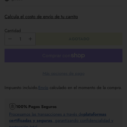
Calcula el costo de envío de tu carrito
Cantidad
AGOTADO
Más opciones de pago
Impuesto incluido.
Envío
calculado en el momento de la compra.
100% Pagos Seguros
Procesamos las transacciones a través de
plataformas
certificadas y seguras
, garantizando confidencialidad y
protección total.