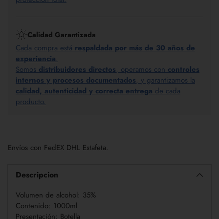
Calidad Garantizada
Cada compra está
respaldada por más de 30 años de
experiencia
.
Somos
distribuidores directos
, operamos con
controles
internos y procesos documentados
, y garantizamos la
calidad, autenticidad y correcta entrega
de cada
producto.
Añadir
un
Envíos con FedEX DHL Estafeta.
producto
a
la
Descripcion
cesta
Volumen de alcohol: 35%
Contenido: 1000ml
Presentación: Botella