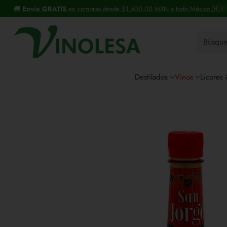
+30 años distribuyendo vinos y licores.
Búsqu
Destilados
Vinos
Licores