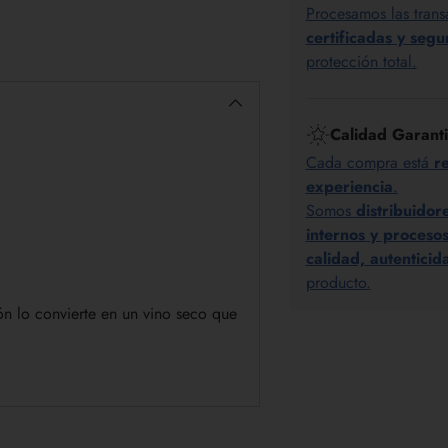
Procesamos las trans
certificadas y segu
protección total.
Calidad Garant
Cada compra está
r
experiencia
.
Somos
distribuidor
internos y proces
calidad, autentici
producto.
ión lo convierte en un vino seco que
Añadir
un
producto
a
la