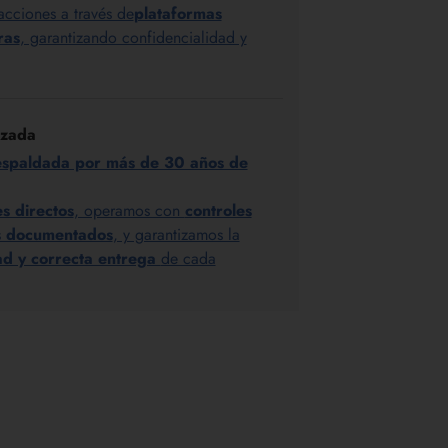
acciones a través de
plataformas
ras
, garantizando confidencialidad y
izada
espaldada por más de 30 años de
es directos
, operamos con
controles
os documentados
, y garantizamos la
dad y correcta entrega
de cada