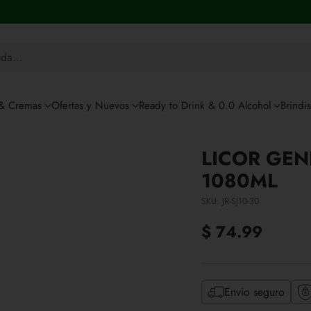
eda…
 & Cremas
Ofertas y Nuevos
Ready to Drink & 0.0 Alcohol
Brindi
LICOR GEN
1080ML
SKU: JR-SJ10-30
$ 74.99
Precio
habitual
Envio seguro