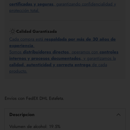
certificadas y seguras
, garantizando confidencialidad y
protección total.
Calidad Garantizada
Cada compra está
respaldada por más de 30 años de
experiencia
.
Somos
distribuidores directos
, operamos con
controles
internos y procesos documentados
, y garantizamos la
calidad, autenticidad y correcta entrega
de cada
producto.
Añadir
un
Envíos con FedEX DHL Estafeta.
producto
a
la
Descripcion
cesta
Volumen de alcohol: 19.5%