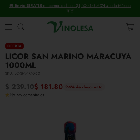
ico
+30 años distribuyendo vinos y licores.
OFERTA
LICOR SAN MARINO MARACUYA
1000ML
SKU: LC-SMMR10-30
$ 239.10
$ 181.80
24% de descuento
Precio
No hay comentarios
habitual