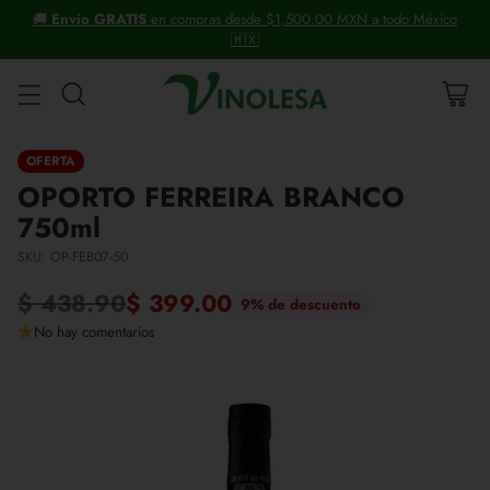
ico
+30 años distribuyendo vinos y licores.
OFERTA
OPORTO FERREIRA BRANCO
750ml
SKU: OP-FEB07-50
$ 438.90
$ 399.00
9% de descuento
Precio
No hay comentarios
habitual