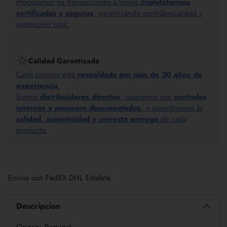
Procesamos las transacciones a través de
plataformas
certificadas y seguras
, garantizando confidencialidad y
protección total.
Calidad Garantizada
Cada compra está
respaldada por más de 30 años de
experiencia
.
Somos
distribuidores directos
, operamos con
controles
internos y procesos documentados
, y garantizamos la
calidad, autenticidad y correcta entrega
de cada
producto.
Añadir
un
Envíos con FedEX DHL Estafeta.
producto
a
la
Descripcion
cesta