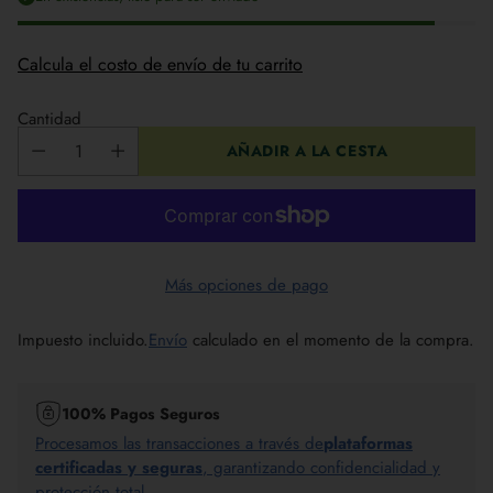
Calcula el costo de envío de tu carrito
Cantidad
AÑADIR A LA CESTA
Más opciones de pago
Impuesto incluido.
Envío
calculado en el momento de la compra.
100% Pagos Seguros
Procesamos las transacciones a través de
plataformas
certificadas y seguras
, garantizando confidencialidad y
protección total.