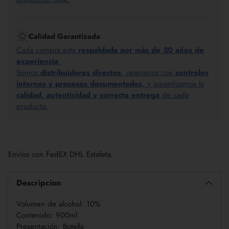
Calidad Garantizada
Cada compra está
respaldada por más de 30 años de
experiencia
.
Somos
distribuidores directos
, operamos con
controles
internos y procesos documentados
, y garantizamos la
calidad, autenticidad y correcta entrega
de cada
producto.
Añadir
un
Envíos con FedEX DHL Estafeta.
producto
a
la
Descripcion
cesta
Volumen de alcohol: 10%
Contenido: 900ml
Presentación: Botella