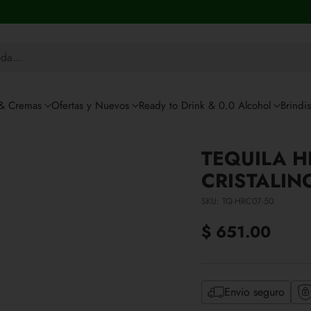
eda…
 & Cremas
Ofertas y Nuevos
Ready to Drink & 0.0 Alcohol
Brindi
TEQUILA 
CRISTALIN
SKU: TQ-HRC07-50
$ 651.00
Precio
habitual
Envio seguro