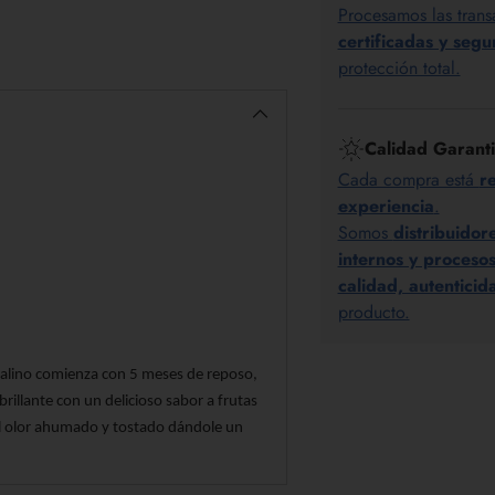
Procesamos las trans
certificadas y segu
protección total.
Calidad Garant
Cada compra está
r
experiencia
.
Somos
distribuidor
internos y proces
calidad, autentici
producto.
stalino comienza con 5 meses de reposo,
Añadir
rillante con un delicioso sabor a frutas
un
 el olor ahumado y tostado dándole un
producto
a
la