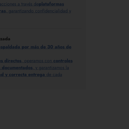
acciones a través de
plataformas
ras
, garantizando confidencialidad y
izada
espaldada por más de 30 años de
es directos
, operamos con
controles
os documentados
, y garantizamos la
dad y correcta entrega
de cada