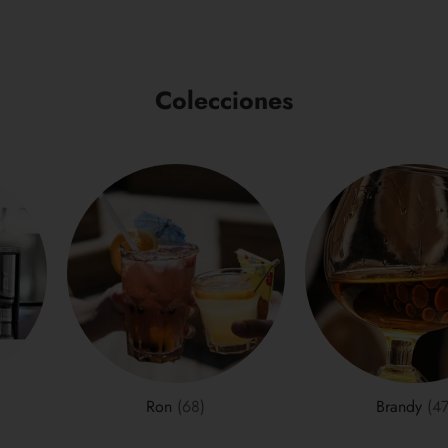
a
la
cesta
Colecciones
Ron
(68)
Brandy
(47