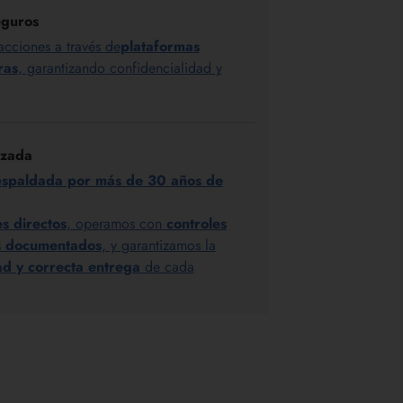
guros
acciones a través de
plataformas
ras
, garantizando confidencialidad y
izada
espaldada por más de 30 años de
es directos
, operamos con
controles
os documentados
, y garantizamos la
dad y correcta entrega
de cada