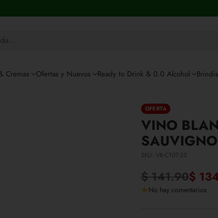
eda…
 & Cremas
Ofertas y Nuevos
Ready to Drink & 0.0 Alcohol
Brindi
OFERTA
VINO BLA
SAUVIGNO
SKU: VB-CT07-25
$ 141.90
$ 13
Precio
No hay comentarios
habitual