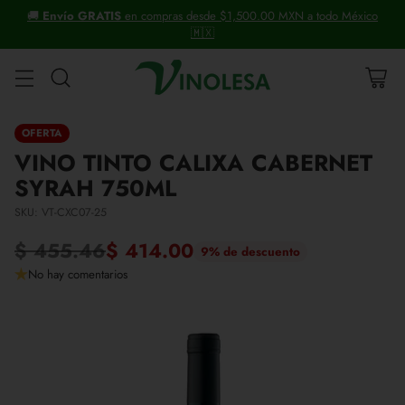
ico
+30 años distribuyendo vinos y licores.
OFERTA
VINO TINTO CALIXA CABERNET
SYRAH 750ML
SKU: VT-CXC07-25
$ 455.46
$ 414.00
9% de descuento
Precio
No hay comentarios
habitual