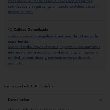
Procesamos las transacciones a través de
plataformas
certificadas y seguras
, garantizando confidencialidad y
protección total.
Calidad Garantizada
Cada compra está
respaldada por más de 30 años de
experiencia
.
Somos
distribuidores directos
, operamos con
controles
internos y procesos documentados
, y garantizamos la
calidad, autenticidad y correcta entrega
de cada
producto.
Añadir
un
Envíos con FedEX DHL Estafeta.
producto
a
la
Descripcion
cesta