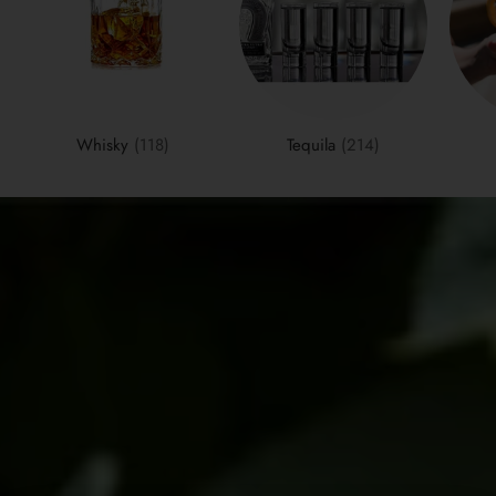
Whisky
(118)
Tequila
(214)