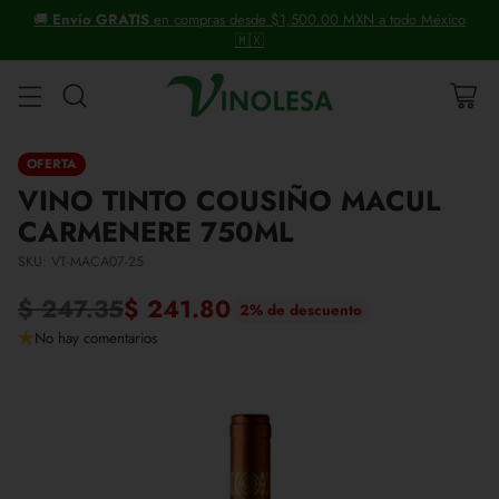
ico
+30 años distribuyendo vinos y licores.
OFERTA
VINO TINTO COUSIÑO MACUL
CARMENERE 750ML
SKU: VT-MACA07-25
$ 247.35
$ 241.80
2% de descuento
Precio
No hay comentarios
habitual