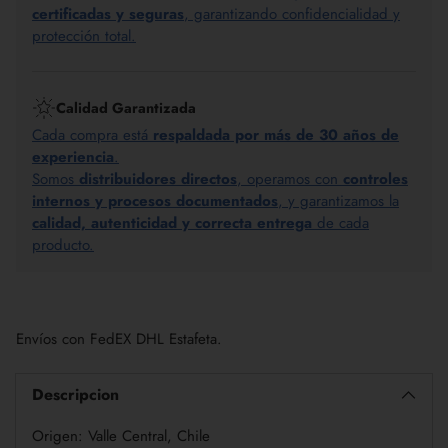
certificadas y seguras
, garantizando confidencialidad y
protección total.
Calidad Garantizada
Cada compra está
respaldada por más de 30 años de
experiencia
.
Somos
distribuidores directos
, operamos con
controles
internos y procesos documentados
, y garantizamos la
calidad, autenticidad y correcta entrega
de cada
producto.
Añadir
un
Envíos con FedEX DHL Estafeta.
producto
a
la
Descripcion
cesta
Origen: Valle Central, Chile