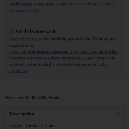
certificadas y seguras
, garantizando confidencialidad y
protección total.
Calidad Garantizada
Cada compra está
respaldada por más de 30 años de
experiencia
.
Somos
distribuidores directos
, operamos con
controles
internos y procesos documentados
, y garantizamos la
calidad, autenticidad y correcta entrega
de cada
producto.
Añadir
un
Envíos con FedEX DHL Estafeta.
producto
a
la
Descripcion
cesta
Origen: Bordeaux, Francia