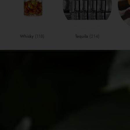
Whisky
(118)
Tequila
(214)