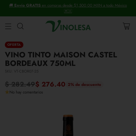
ico
+30 años distribuyendo vinos y licores.
OFERTA
VINO TINTO MAISON CASTEL
BORDEAUX 750ML
SKU: VT-CBOR07-25
$ 282.49
$ 276.40
2% de descuento
Precio
No hay comentarios
habitual