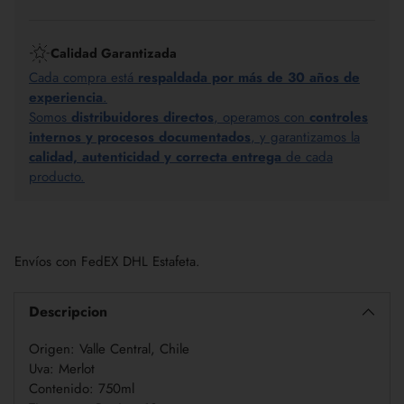
Calidad Garantizada
Cada compra está
respaldada por más de 30 años de
experiencia
.
Somos
distribuidores directos
, operamos con
controles
internos y procesos documentados
, y garantizamos la
calidad, autenticidad y correcta entrega
de cada
producto.
Añadir
un
Envíos con FedEX DHL Estafeta.
producto
a
la
Descripcion
cesta
Origen: Valle Central, Chile
Uva: Merlot
Contenido: 750ml