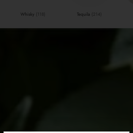
Whisky
(118)
Tequila
(214)