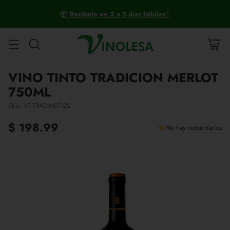
🚚
Envío GRATIS
en compras desde $1,500.00 MXN a todo México
🇲🇽
VINO TINTO TRADICION MERLOT
750ML
SKU: VT-TRADIM07-25
$ 198.99
No hay comentarios
Precio
habitual