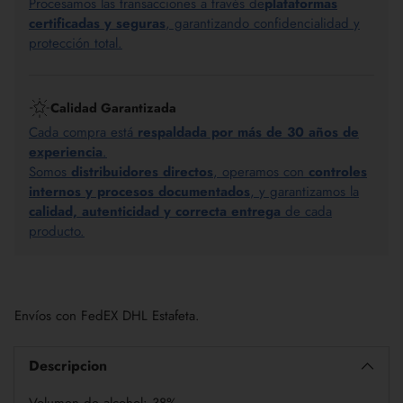
Procesamos las transacciones a través de
plataformas
certificadas y seguras
, garantizando confidencialidad y
protección total.
Calidad Garantizada
Cada compra está
respaldada por más de 30 años de
experiencia
.
Somos
distribuidores directos
, operamos con
controles
internos y procesos documentados
, y garantizamos la
calidad, autenticidad y correcta entrega
de cada
producto.
Añadir
un
Envíos con FedEX DHL Estafeta.
producto
a
la
Descripcion
cesta