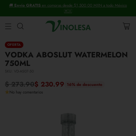
ico
+30 años distribuyendo vinos y licores.
OFERTA
VODKA ABOSLUT WATERMELON
750ML
SKU: VD-AS07-50
$ 273.90
$ 230.99
16% de descuento
Precio
No hay comentarios
habitual